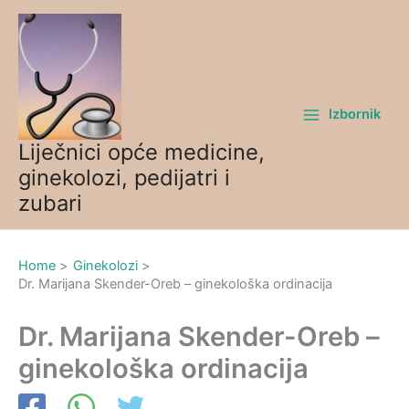
Skip
to
content
Izbornik
Liječnici opće medicine,
ginekolozi, pedijatri i
zubari
Home
Ginekolozi
Dr. Marijana Skender-Oreb – ginekološka ordinacija
Dr. Marijana Skender-Oreb –
ginekološka ordinacija