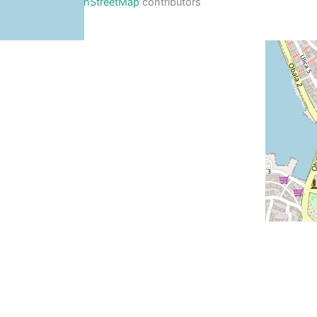
Leaflet
, ©
OpenStreetMap
contributors