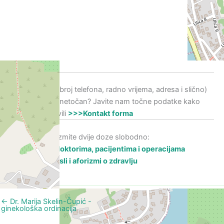
Neki podatak (broj telefona, radno vrijema, adresa i slično)
nedostaje ili je netočan? Javite nam točne podatke kako
bismo ih ispravili
>>>Kontakt forma
Smijeh liječi! Uzmite dvije doze slobodno:
>>>Vicevi o doktorima, pacijentima i operacijama
>>> Mudre misli i aforizmi o zdravlju
←
Dr. Marija Skelin-Čupić -
Dr. Elvira Škunca-Radman -
ginekološka ordinacija
ginekološka ordinacija
→