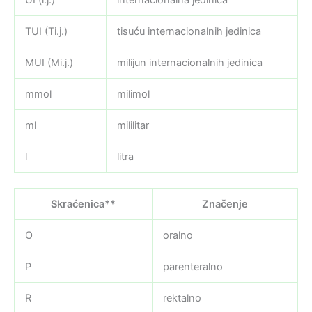
TUI (Ti.j.)
tisuću internacionalnih jedinica
MUI (Mi.j.)
milijun internacionalnih jedinica
mmol
milimol
ml
mililitar
l
litra
Skraćenica**
Značenje
O
oralno
P
parenteralno
R
rektalno