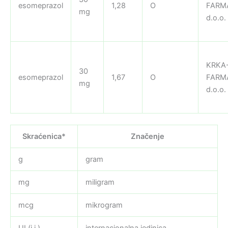
esomeprazol
1,28
O
FARM
mg
d.o.o.
KRKA
30
esomeprazol
1,67
O
FARM
mg
d.o.o.
Skraćenica*
Značenje
g
gram
mg
miligram
mcg
mikrogram
UI (i.j.)
internacionalna jedinica