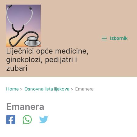
Skip
to
content
Izbornik
Liječnici opće medicine,
ginekolozi, pedijatri i
zubari
Home
Osnovna lista lijekova
Emanera
Emanera