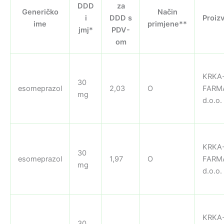
DDD
za
Generičko
Način
i
DDD s
Proiz
ime
primjene**
jmj*
PDV-
om
KRKA
30
esomeprazol
2,03
O
FARM
mg
d.o.o.
KRKA
30
esomeprazol
1,97
O
FARM
mg
d.o.o.
KRKA
30